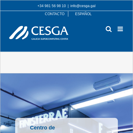
Skip
+34 981 56 98 10
|
info@cesga.gal
to
CONTACTO
ESPAÑOL
content
Centro de