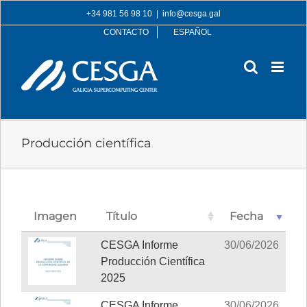
Skip
+34 981 56 98 10
|
info@cesga.gal
to
CONTACTO
ESPAÑOL
content
Producción científica
Imagen
Título
Fecha
CESGA Informe
30/06/2026
Producción Científica
2025
CESGA Informe
30/06/2026