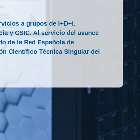
rvicios a grupos de I+D+i.
ia y CSIC. Al servicio del avance
odo de la Red Española de
n Científico Técnica Singular del