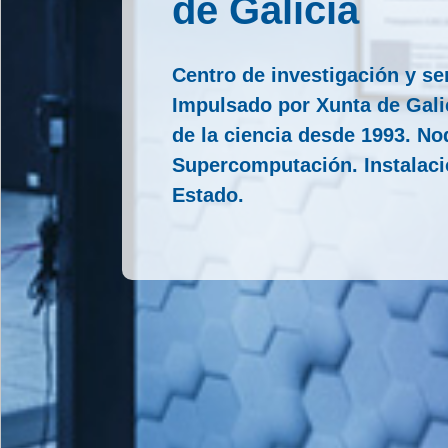
de Galicia
Centro de investigación y se
Impulsado por Xunta de Galic
de la ciencia desde 1993. N
Supercomputación. Instalació
Estado.