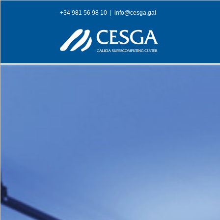
Skip
+34 981 56 98 10
|
info@cesga.gal
to
content