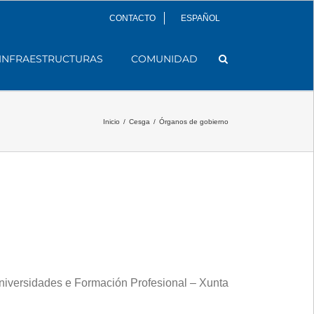
CONTACTO
ESPAÑOL
INFRAESTRUCTURAS
COMUNIDAD
Inicio
/
Cesga
/
Órganos de gobierno
Universidades e Formación Profesional – Xunta