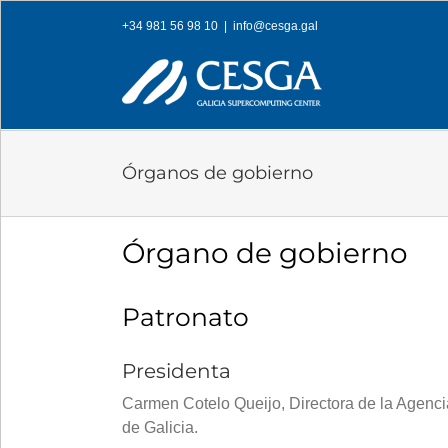
Skip
+34 981 56 98 10
|
info@cesga.gal
to
content
Órganos de gobierno
Órgano de gobierno
Patronato
Presidenta
Carmen Cotelo Queijo, Directora de la Agenci
de Galicia.