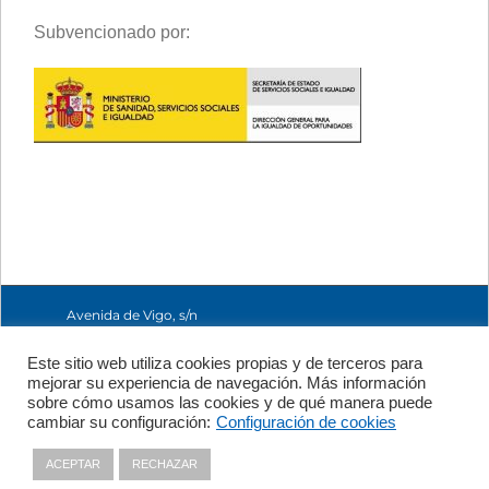
Subvencionado por:
Avenida de Vigo, s/n
15705 Santiago de
Compostela, A
Este sitio web utiliza cookies propias y de terceros para
Coruña, España
mejorar su experiencia de navegación. Más información
+34 981 56 98 10
sobre cómo usamos las cookies y de qué manera puede
cambiar su configuración:
Configuración de cookies
Política de Privacidad
|
Política
ACEPTAR
RECHAZAR
de Cookies
|
Contacto
|
Aviso