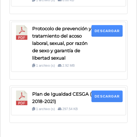
1 archivo (s)
0.00 KB
Protocolo de prevención y
DESCARGAR
tratamiento del acoso
laboral, sexual, por razón
de sexo y garantía de
libertad sexual
1 archivo (s)
2.92 MB
Plan de Igualdad CESGA (
DESCARGAR
2018-2021)
1 archivo (s)
297.54 KB