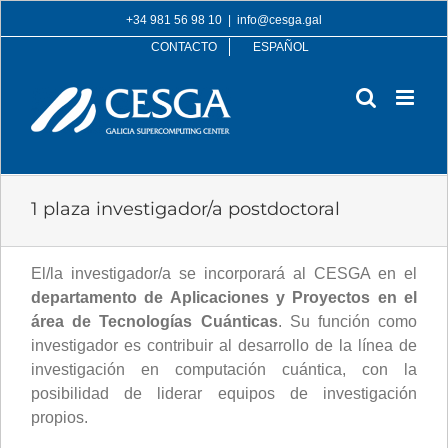
Skip
+34 981 56 98 10
|
info@cesga.gal
to
CONTACTO
ESPAÑOL
content
1 plaza investigador/a postdoctoral
El/la investigador/a se incorporará al CESGA en el
departamento de Aplicaciones y Proyectos en el
área de Tecnologías Cuánticas
. Su función como
investigador es contribuir al desarrollo de la línea de
investigación en computación cuántica, con la
posibilidad de liderar equipos de investigación
propios.