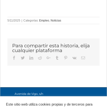
5/11/2025
|
Categorías:
Empleo
,
Noticias
Para compartir esta historia, elija
cualquier plataforma
Facebook
Twitter
LinkedIn
Reddit
Google+
Tumblr
Pinterest
Vk
Email
Avenida de Vigo, s/n
15705 Santiago de
Compostela, A
Este sitio web utiliza cookies propias y de terceros para
Coruña, España