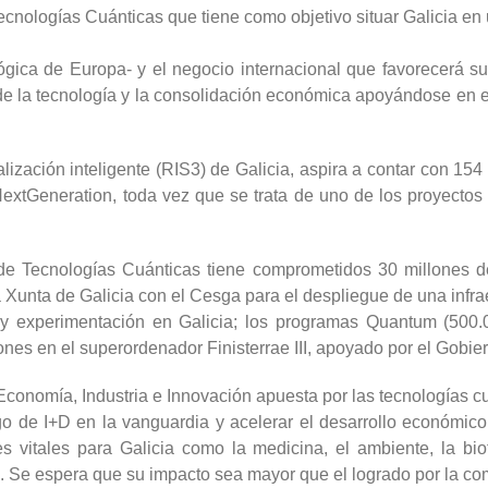
Tecnologías Cuánticas que tiene como objetivo situar Galicia en
lógica de Europa- y el negocio internacional que favorecerá s
de la tecnología y la consolidación económica apoyándose en 
zación inteligente (RIS3) de Galicia, aspira a contar con 154 
xtGeneration, toda vez que se trata de uno de los proyectos pr
lo de Tecnologías Cuánticas tiene comprometidos 30 millones 
 Xunta de Galicia con el Cesga para el despliegue de una infra
n y experimentación en Galicia; los programas Quantum (500.0
es en el superordenador Finisterrae III, apoyado por el Gobier
Economía, Industria e Innovación apuesta por las tecnologías c
go de I+D en la vanguardia y acelerar el desarrollo económico
s vitales para Galicia como la medicina, el ambiente, la biot
s. Se espera que su impacto sea mayor que el logrado por la com