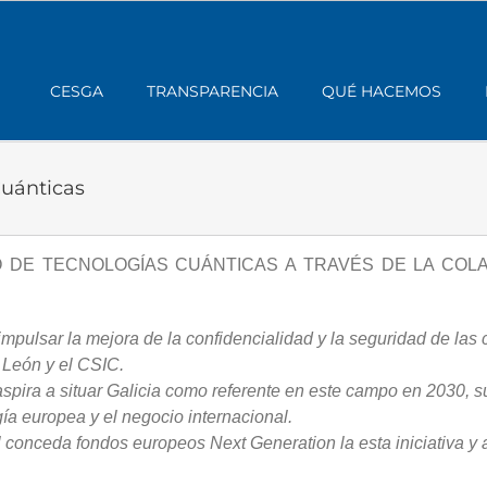
CESGA
TRANSPARENCIA
QUÉ HACEMOS
Cuánticas
 DE TECNOLOGÍAS CUÁNTICAS A TRAVÉS DE LA COL
impulsar la mejora de la confidencialidad y la seguridad de la
 León y el CSIC.
spira a situar Galicia como referente en este campo en 2030, 
ía europea y el negocio internacional.
conceda fondos europeos Next Generation la esta iniciativa y a