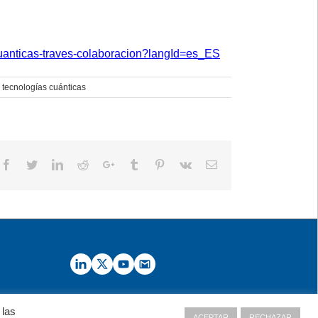
cuanticas-traves-colaboracion?langId=es_ES
,
tecnologías cuánticas
Facebook
Twitter
LinkedIn
Reddit
Google+
Tumblr
Pinterest
Vk
Email
 las
ACEPTAR
RECHAZAR