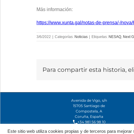
Más información:
https://www.xunta.gal/notas-de-prensa/-/nov
3/6/2022
|
Categorías:
Noticias
|
Etiquetas:
NESAQ
,
Next G
Para compartir esta historia, e
Avenida de Vigo, s/n
15705 Santiago de
Compostela, A
Coruña, España
+34 981 56 98 10
Este sitio web utiliza cookies propias y de terceros para mejor