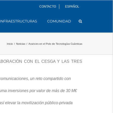
CONTACTO
ESPAÑOL
INFRAESTRUCTURAS
COMUNIDAD
Inicio
/
Noticias
/
Avances en el Polo de Tecnologías Cuánticas
ABORACIÓN CON EL CESGA Y LAS TRES
s comunicaciones, un reto compartido con
suma inversiones por valor de más de 30 M€
sí elevar la movilización público-privada