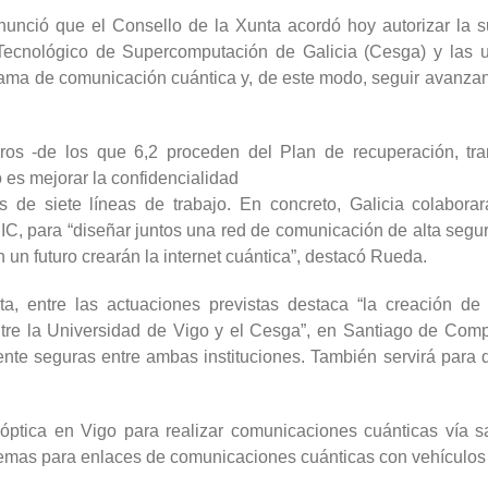
nunció que el Consello de la Xunta acordó hoy autorizar la s
 Tecnológico de Supercomputación de Galicia (Cesga) y las
ama de comunicación cuántica y, de este modo, seguir avanzan
os -de los que 6,2 proceden del Plan de recuperación, tra
vo es mejorar la confidencialidad
 de siete líneas de trabajo. En concreto, Galicia colabora
SIC, para “diseñar juntos una red de comunicación de alta segu
un futuro crearán la internet cuántica”, destacó Rueda.
ta, entre las actuaciones previstas destaca “la creación d
ntre la Universidad de Vigo y el Cesga”, en Santiago de Comp
te seguras entre ambas instituciones. También servirá para d
n óptica en Vigo para realizar comunicaciones cuánticas vía s
stemas para enlaces de comunicaciones cuánticas con vehículos 