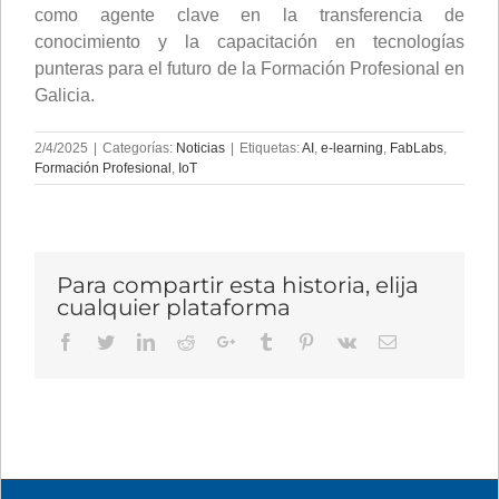
como agente clave en la transferencia de
conocimiento y la capacitación en tecnologías
punteras para el futuro de la Formación Profesional en
Galicia.
2/4/2025
|
Categorías:
Noticias
|
Etiquetas:
AI
,
e-learning
,
FabLabs
,
Formación Profesional
,
IoT
Para compartir esta historia, elija
cualquier plataforma
Facebook
Twitter
LinkedIn
Reddit
Google+
Tumblr
Pinterest
Vk
Email