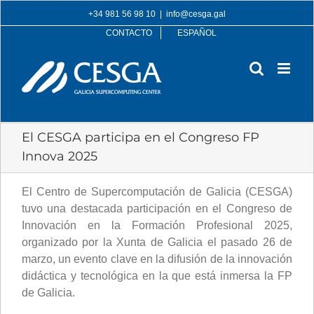
Skip
+34 981 56 98 10
|
info@cesga.gal
to
CONTACTO
ESPAÑOL
content
El CESGA participa en el Congreso FP
Innova 2025
El Centro de Supercomputación de Galicia (CESGA)
tuvo una destacada participación en el Congreso de
Innovación en la Formación Profesional 2025,
organizado por la Xunta de Galicia el pasado 26 de
marzo, un evento clave en la difusión de la innovación
didáctica y tecnológica en la que está inmersa la FP
de Galicia.