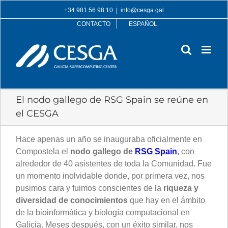
Skip
+34 981 56 98 10
|
info@cesga.gal
to
CONTACTO
ESPAÑOL
content
El nodo gallego de RSG Spain se reúne en
el CESGA
Hace apenas un año se inauguraba oficialmente en
Compostela el
nodo gallego de
RSG Spain
,
con
alrededor de 40 asistentes de toda la Comunidad. Fue
un momento inolvidable donde, por primera vez, nos
pusimos cara y fuimos conscientes de la
riqueza y
diversidad de conocimientos
que hay en el ámbito
de la bioinformática y biología computacional en
Galicia. Meses después, con un éxito similar, nos