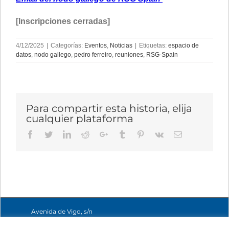
[Inscripciones cerradas]
4/12/2025
|
Categorías:
Eventos
,
Noticias
|
Etiquetas:
espacio de
datos
,
nodo gallego
,
pedro ferreiro
,
reuniones
,
RSG-Spain
Para compartir esta historia, elija
cualquier plataforma
Facebook
Twitter
LinkedIn
Reddit
Google+
Tumblr
Pinterest
Vk
Email
Avenida de Vigo, s/n
15705 Santiago de