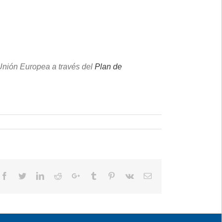
Unión Europea a través del
Plan de
Facebook
Twitter
LinkedIn
Reddit
Google+
Tumblr
Pinterest
Vk
Email