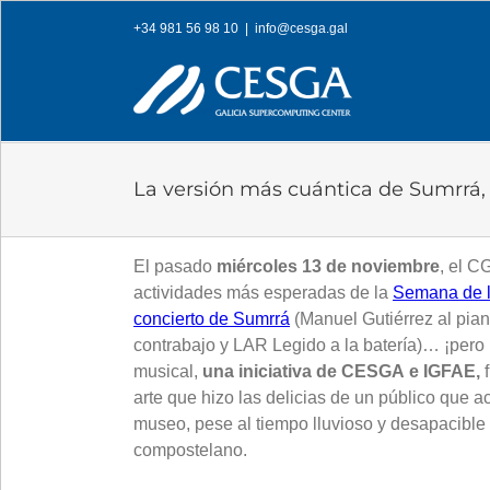
Skip
+34 981 56 98 10
|
info@cesga.gal
to
content
La versión más cuántica de Sumrrá,
El pasado
miércoles 13 de noviembre
, el C
actividades más esperadas de la
Semana de l
concierto de Sumrrá
(Manuel Gutiérrez al pian
contrabajo y LAR Legido a la batería)… ¡pero 
musical,
una iniciativa de CESGA e IGFAE,
f
arte que hizo las delicias de un público que a
museo, pese al tiempo lluvioso y desapacible t
compostelano.