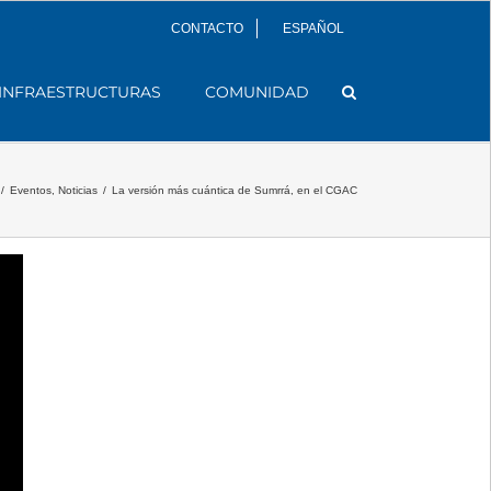
CONTACTO
ESPAÑOL
INFRAESTRUCTURAS
COMUNIDAD
/
Eventos
,
Noticias
/
La versión más cuántica de Sumrrá, en el CGAC