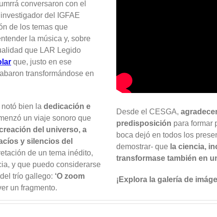
Sumrrá conversaron con el
 investigador del IGFAE
ón de los temas que
ntender la música y, sobre
asualidad que LAR Legido
olar
que, justo en ese
acabaron transformándose en
notó bien la
dedicación e
Desde el CESGA,
agradece
enzó un viaje sonoro que
predisposición
para formar p
creación del universo, a
boca dejó en todos los prese
acíos y silencios del
demostrar- que
la ciencia, i
pretación de un tema inédito,
transformase también en una
cia, y que puedo considerarse
del trío gallego:
‘O zoom
¡Explora la galería de imág
ver un fragmento.