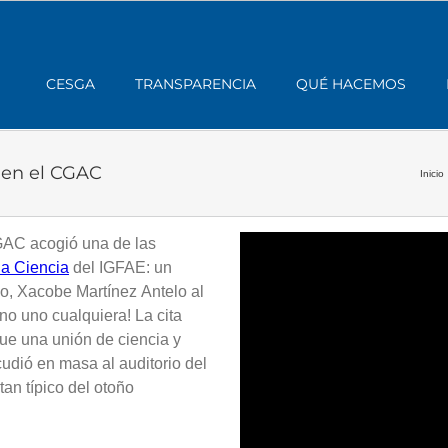
CESGA
TRANSPARENCIA
QUÉ HACEMOS
 en el CGAC
Inicio
GAC acogió una de las
a Ciencia
del IGFAE: un
o, Xacobe Martínez Antelo al
no uno cualquiera! La cita
ue una unión de ciencia y
cudió en masa al auditorio del
an típico del otoño