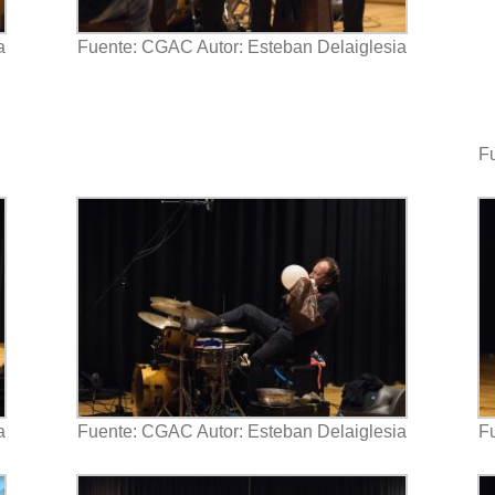
a
Fuente: CGAC Autor: Esteban Delaiglesia
Fu
a
Fuente: CGAC Autor: Esteban Delaiglesia
Fu