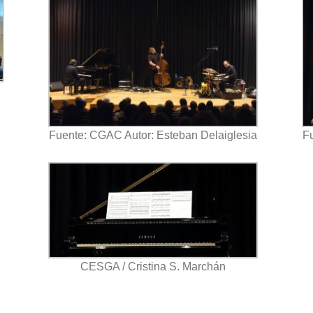
Fuente: CGAC Autor: Esteban Delaiglesia
Fu
CESGA / Cristina S. Marchán