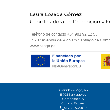
Laura Losada Gómez
Coordinadora de Promocion y F
Teléfono de contacto +34 981 92 12 53
15702 Avenida de Vigo s/n Santiago de Comp
www.cesga.gal
Avenida de Vigo, s/n
15705 Santiago de
Compostela, A
Coruña, España
+34 981 56 98 10