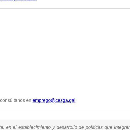
r consúltanos en
emprego@cesga.gal
n el establecimiento y desarrollo de políticas que integren