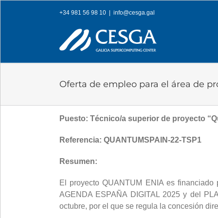
Skip
+34 981 56 98 10
|
info@cesga.gal
to
content
Oferta de empleo para el área de pr
Puesto: Técnico/a superior de proyecto “
Referencia:
QUANTUMSPAIN-22-TSP1
Resumen:
El proyecto QUANTUM ENIA es financiad
AGENDA ESPAÑA DIGITAL 2025 y del PLA
octubre, por el que se regula la concesió