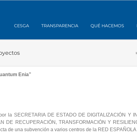
CESGA
TRANSPARENCIA
QUÉ HACEMOS
oyectos
I
Quantum Enia”
o por la SECRETARIA DE ESTADO DE DIGITALIZACIÓN Y INT
N DE RECUPERACIÓN, TRANSFORMACIÓN Y RESILIENCIA a 
n directa de una subvención a varios centros de la RED ES