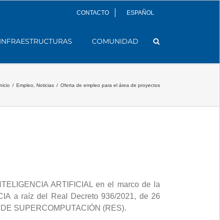
CONTACTO
ESPAÑOL
INFRAESTRUCTURAS
COMUNIDAD
nicio
/
Empleo
,
Noticias
/
Oferta de empleo para el área de proyectos
ELIGENCIA ARTIFICIAL en el marco de la
raíz del Real Decreto 936/2021, de 26
PAÑOLA DE SUPERCOMPUTACIÓN (RES).