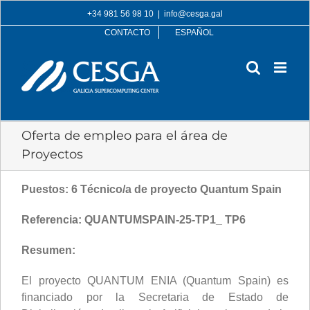
Skip
+34 981 56 98 10
|
info@cesga.gal
to
CONTACTO
ESPAÑOL
content
Oferta de empleo para el área de
Proyectos
Puestos: 6 Técnico/a de proyecto Quantum Spain
Referencia:
QUANTUMSPAIN-25-TP1_ TP6
Resumen:
El proyecto QUANTUM ENIA (Quantum Spain) es
financiado por la Secretaria de Estado de