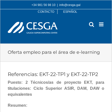
Skip
+34 981 56 98 10
|
info@cesga.gal
to
CONTACTO
ESPAÑOL
content
Oferta empleo para el área de e-learning
Referencias: EKT-22-TP1 y EKT-22-TP2
Puesto: 2 Técnicos/as de proyecto EKT, para
titulaciones: Ciclo Superior ASIR, DAM, DAW o
equivalentes
Resumen: