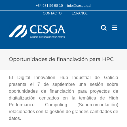
Skip
+34 981 56 98 10
|
info@cesga.gal
to
CONTACTO
ESPAÑOL
content
Oportunidades de financiación para HPC
El Digital Innovation Hub Industrial de Galicia
presenta el 7 de septiembre una sesión sobre
oportunidades de financiación para proyectos de
digitalización centrados en la temática de High
Performance Computing (Supercomputación)
relacionados con la gestión de grandes cantidades de
datos.