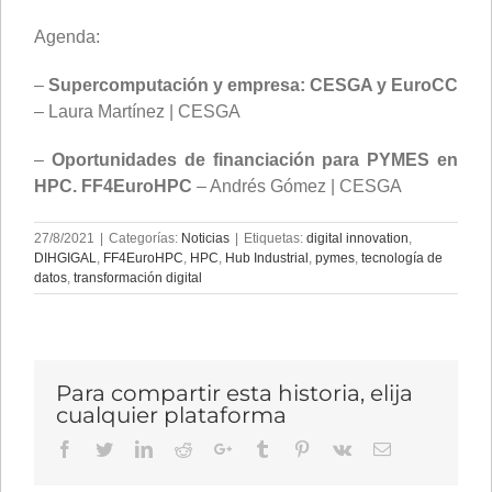
Agenda:
–
Supercomputación y empresa: CESGA y EuroCC
– Laura Martínez | CESGA
–
Oportunidades de financiación para PYMES en
HPC. FF4EuroHPC
– Andrés Gómez | CESGA
27/8/2021
|
Categorías:
Noticias
|
Etiquetas:
digital innovation
,
DIHGIGAL
,
FF4EuroHPC
,
HPC
,
Hub Industrial
,
pymes
,
tecnología de
datos
,
transformación digital
Para compartir esta historia, elija
cualquier plataforma
Facebook
Twitter
LinkedIn
Reddit
Google+
Tumblr
Pinterest
Vk
Email