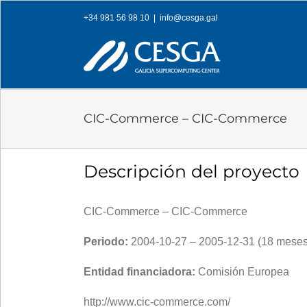
Skip
+34 981 56 98 10
|
info@cesga.gal
to
content
CIC-Commerce – CIC-Commerce
Descripción del proyecto
CIC-Commerce – CIC-Commerce
Periodo:
2004-10-27 – 2005-12-31 (18 meses
Entidad financiadora:
Comisión Europea
http://www.cic-commerce.com/