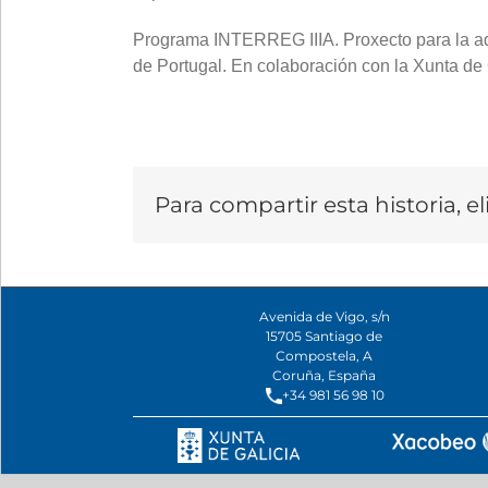
Programa INTERREG IIIA. Proxecto para la ado
de Portugal. En colaboración con la Xunta de 
Para compartir esta historia, e
Avenida de Vigo, s/n
15705 Santiago de
Compostela, A
Coruña, España
+34 981 56 98 10