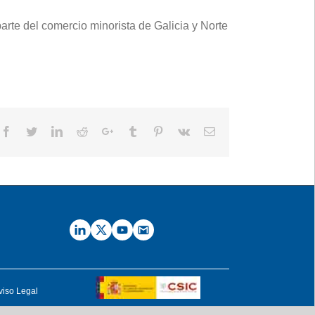
te del comercio minorista de Galicia y Norte
Facebook
Twitter
LinkedIn
Reddit
Google+
Tumblr
Pinterest
Vk
Email
viso Legal