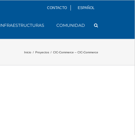
CONTACTO
ESPAÑOL
INFRAESTRUCTURAS
COMUNIDAD
Inicio
/
Proyectos
/
CIC-Commerce – CIC-Commerce