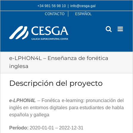
Skip
+34 981 56 98 10
|
info@cesga.gal
to
CONTACTO
ESPAÑOL
content
e-LPHON4L – Enseñanza de fonética
inglesa
Descripción del proyecto
e-LPHON4L
–
Fonética e-learning: pronunciación del
inglés en entornos digitales para estudiantes de habla
española y gallega
Período:
2020-01-01 – 2022-12-31