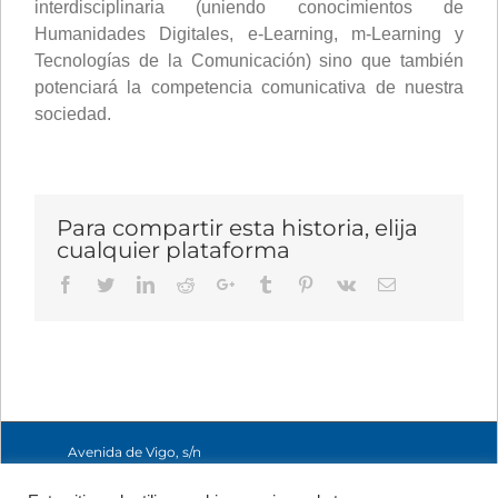
interdisciplinaria (uniendo conocimientos de
Humanidades Digitales, e-Learning, m-Learning y
Tecnologías de la Comunicación) sino que también
potenciará la competencia comunicativa de nuestra
sociedad.
Para compartir esta historia, elija
cualquier plataforma
Facebook
Twitter
LinkedIn
Reddit
Google+
Tumblr
Pinterest
Vk
Email
Avenida de Vigo, s/n
15705 Santiago de
Compostela, A