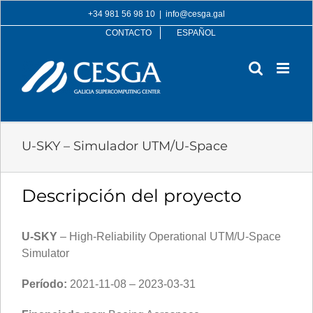
Skip
+34 981 56 98 10
|
info@cesga.gal
to
CONTACTO
ESPAÑOL
content
U-SKY – Simulador UTM/U-Space
Descripción del proyecto
U-SKY
– High-Reliability Operational UTM/U-Space
Simulator
Período:
2021-11-08 – 2023-03-31