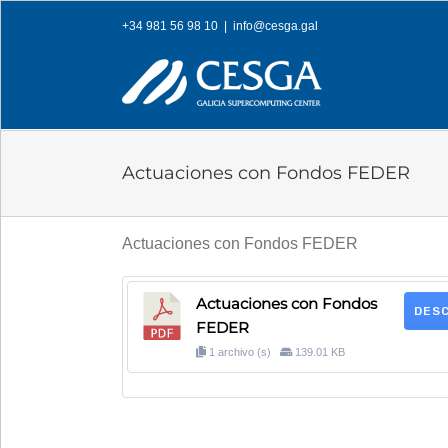
Skip
+34 981 56 98 10
|
info@cesga.gal
to
content
Actuaciones con Fondos FEDER
Actuaciones con Fondos FEDER
Actuaciones con Fondos
DES
FEDER
1 archivo (s)
139.01 KB