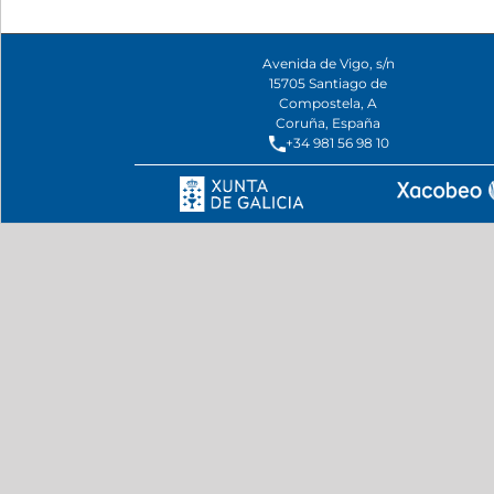
Avenida de Vigo, s/n
15705 Santiago de
Compostela, A
Coruña, España
+34 981 56 98 10