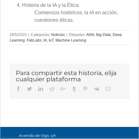
Historia de la IA y la Ética:
Comienzos históricos, la IA en acción,
cuestiones éticas.
28/5/2025
|
Categorías:
Noticias
|
Etiquetas:
ANN
,
Big Data
,
Deep
Learning
,
FabLabs
,
IA
,
IoT
,
Machine Learning
Para compartir esta historia, elija
cualquier plataforma
Facebook
Twitter
LinkedIn
Reddit
Google+
Tumblr
Pinterest
Vk
Email
Avenida de Vigo, s/n