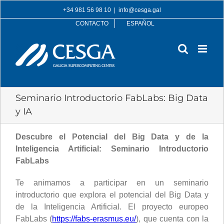
Skip
+34 981 56 98 10
|
info@cesga.gal
to
CONTACTO
ESPAÑOL
content
Seminario Introductorio FabLabs: Big Data
y IA
Descubre el Potencial del Big Data y de la
Inteligencia Artificial: Seminario Introductorio
FabLabs
Te animamos a participar en un seminario
introductorio que explora el potencial del Big Data y
de la Inteligencia Artificial. El proyecto europeo
FabLabs (
https://fabs-erasmus.eu/
), que cuenta con la