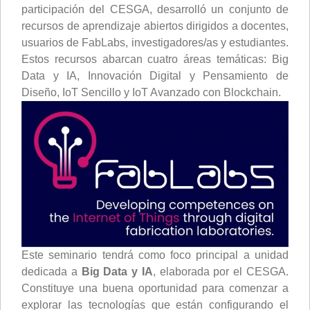
participación del CESGA, desarrolló un conjunto de
recursos de aprendizaje abiertos dirigidos a docentes,
usuarios de FabLabs, investigadores/as y estudiantes.
Estos recursos abarcan cuatro áreas temáticas: Big
Data y IA, Innovación Digital y Pensamiento de
Diseño, IoT Sencillo y IoT Avanzado con Blockchain.
Este seminario tendrá como foco principal a unidad
dedicada a
Big Data y IA
, elaborada por el CESGA.
Constituye una buena oportunidad para comenzar a
explorar las tecnologías que están configurando el