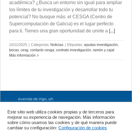
académica? ¿Busca un entorno sin igual para ampliar
los límites de tu investigación y desarrollar todo tu
potencial? No busque más: el CESGA (Centro de
Supercomputación de Galicia) es el lugar perfecto
para ti. Tienes una gran oportunidad de unirte a
[...]
10/11/2025
|
Categorías:
Noticias
|
Etiquetas:
ayudas investigación
,
becas
,
cesg
,
contacto cesga
,
contrato investigación
,
ramón y cajal
Más información
Avenida de Vigo, s/n
15705 Santiago de
Compostela, A
Este sitio web utiliza cookies propias y de terceros para
Coruña, España
mejorar su experiencia de navegación. Más información
+34 981 56 98 10
sobre cómo usamos las cookies y de qué manera puede
cambiar su configuración:
Configuración de cookies