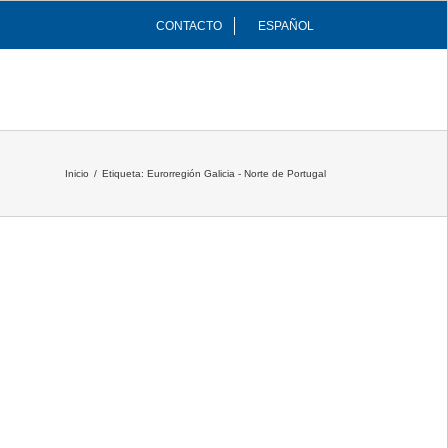
CONTACTO
ESPAÑOL
INFRAESTRUCTURAS
COMUNIDAD
Inicio
/
Etiqueta:
Eurorregión Galicia - Norte de Portugal