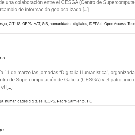
to de una colaboración entre el CESGA (Centro de Supercomputac
tercambio de información geolocalizada
[...]
esga
,
CiTIUS
,
GEPN-AAT
,
GIS
,
humanidades digitales
,
IDEPAtri
,
Open Access
,
Tecn
ica
11 de marzo las jornadas “Digitalia Humanistica”, organizadas 
ntro de Supercomputación de Galicia (CESGA) y el patrocinio 
 el
[...]
ga
,
humanidades digitales
,
IEGPS
,
Padre Sarmiento
,
TIC
go