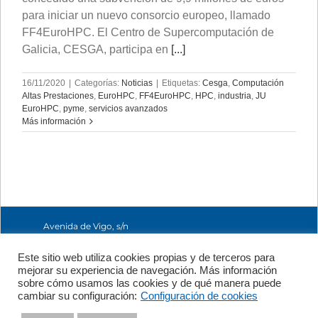
para iniciar un nuevo consorcio europeo, llamado
FF4EuroHPC. El Centro de Supercomputación de
Galicia, CESGA, participa en
[...]
16/11/2020
|
Categorías:
Noticias
|
Etiquetas:
Cesga
,
Computación
Altas Prestaciones
,
EuroHPC
,
FF4EuroHPC
,
HPC
,
industria
,
JU
EuroHPC
,
pyme
,
servicios avanzados
Más información
Avenida de Vigo, s/n
15705 Santiago de
Compostela, A
Este sitio web utiliza cookies propias y de terceros para
Coruña, España
mejorar su experiencia de navegación. Más información
+34 981 56 98 10
sobre cómo usamos las cookies y de qué manera puede
cambiar su configuración:
Configuración de cookies
Política de Privacidad
|
Política