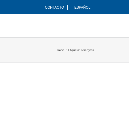
CONTACTO
ESPAÑOL
INFRAESTRUCTURAS
COMUNIDAD
Inicio
/
Etiqueta:
Terabytes