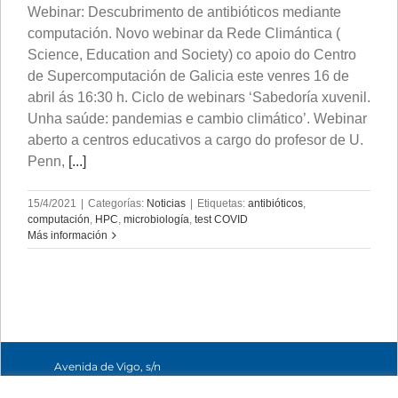
Webinar: Descubrimento de antibióticos mediante
computación. Novo webinar da Rede Climántica (
Science, Education and Society) co apoio do Centro
de Supercomputación de Galicia este venres 16 de
abril ás 16:30 h. Ciclo de webinars ‘Sabedoría xuvenil.
Unha saúde: pandemias e cambio climático’. Webinar
aberto a centros educativos a cargo do profesor de U.
Penn,
[...]
15/4/2021
|
Categorías:
Noticias
|
Etiquetas:
antibióticos
,
computación
,
HPC
,
microbiología
,
test COVID
Más información
Avenida de Vigo, s/n
15705 Santiago de