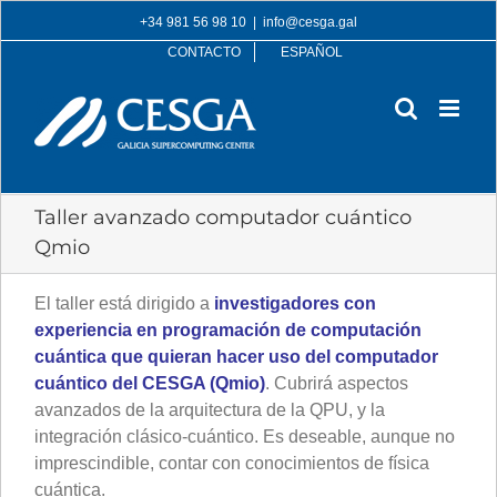
Skip
+34 981 56 98 10
|
info@cesga.gal
to
CONTACTO
ESPAÑOL
content
Taller avanzado computador cuántico
Qmio
El taller está dirigido a
investigadores con
experiencia en programación de computación
cuántica que quieran hacer uso del computador
cuántico del CESGA (Qmio)
. Cubrirá aspectos
avanzados de la arquitectura de la QPU, y la
integración clásico-cuántico. Es deseable, aunque no
imprescindible, contar con conocimientos de física
cuántica.