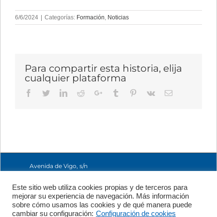
6/6/2024
|
Categorías:
Formación
,
Noticias
Para compartir esta historia, elija
cualquier plataforma
Facebook
Twitter
LinkedIn
Reddit
Google+
Tumblr
Pinterest
Vk
Email
Avenida de Vigo, s/n
15705 Santiago de
Compostela, A
Este sitio web utiliza cookies propias y de terceros para
Coruña, España
mejorar su experiencia de navegación. Más información
+34 981 56 98 10
sobre cómo usamos las cookies y de qué manera puede
cambiar su configuración:
Configuración de cookies