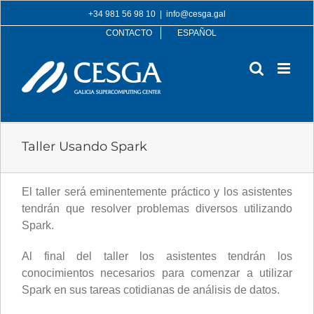
Skip
+34 981 56 98 10
|
info@cesga.gal
to
CONTACTO
ESPAÑOL
content
Taller Usando Spark
El taller será eminentemente práctico y los asistentes
tendrán que resolver problemas diversos utilizando
Spark.
Al final del taller los asistentes tendrán los
conocimientos necesarios para comenzar a utilizar
Spark en sus tareas cotidianas de análisis de datos.