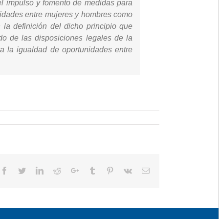
 el impulso y fomento de medidas para
unidades entre mujeres y hombres como
la definición del dicho principio que
do de las disposiciones legales de la
ra la igualdad de oportunidades entre
Facebook
Twitter
LinkedIn
Reddit
Google+
Tumblr
Pinterest
Vk
Email