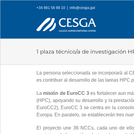
Skip
+34 981 56 98 10
|
info@cesga.gal
to
content
1 plaza técnico/a de investigación 
La persona seleccionada se incorporará al 
es contribuir al desarrollo de las tareas HPC p
La
misión de EuroCC 3
es fortalecer aun m
(HPC), apoyando su desarrollo y la prestació
EuroCC2), EuroCC 3 se centra en la consolid
Europa. En paralelo, se establecerán tres nu
El proyecto une 36 NCCs, cada uno de ellos