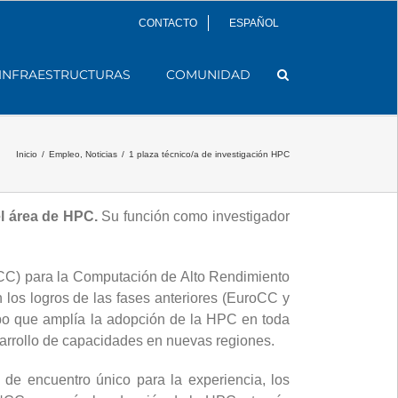
CONTACTO
ESPAÑOL
INFRAESTRUCTURAS
COMUNIDAD
Inicio
/
Empleo
,
Noticias
/
1 plaza técnico/a de investigación HPC
l área de HPC.
Su función como investigador
NCC) para la Computación de Alto Rendimiento
 los logros de las fases anteriores (EuroCC y
mpo que amplía la adopción de la HPC en toda
sarrollo de capacidades en nuevas regiones.
de encuentro único para la experiencia, los