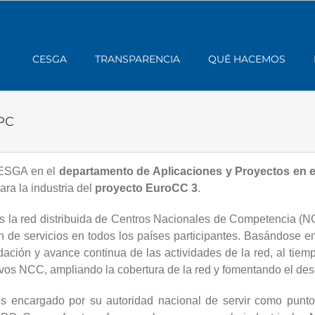
CESGA
TRANSPARENCIA
QUÉ HACEMOS
HPC
CESGA en el
departamento de Aplicaciones y Proyectos en e
ara la industria del
proyecto EuroCC 3
.
ás la red distribuida de Centros Nacionales de Competencia (
n de servicios en todos los países participantes. Basándose en
ación y avance continua de las actividades de la red, al tie
evos NCC, ampliando la cobertura de la red y fomentando el de
 encargado por su autoridad nacional de servir como punto 