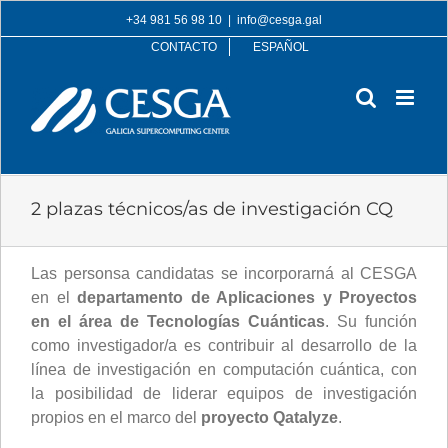
Skip
+34 981 56 98 10
|
info@cesga.gal
to
CONTACTO
ESPAÑOL
content
2 plazas técnicos/as de investigación CQ
Las personsa candidatas se incorporarná al CESGA
en el
departamento de Aplicaciones y Proyectos
en el área de Tecnologías Cuánticas
. Su función
como investigador/a es contribuir al desarrollo de la
línea de investigación en computación cuántica, con
la posibilidad de liderar equipos de investigación
propios en el marco del
proyecto Qatalyze
.