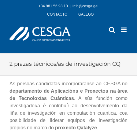
Skip
+34 981 56 98 10
|
info@cesga.gal
to
CONTACTO
GALEGO
content
2 prazas técnicos/as de investigación CQ
As persoas candidatas incorporaranse ao CESGA no
departamento de Aplicacións e Proxectos na área
de Tecnoloxías Cuánticas
. A súa función como
investigador/a é contribuír ao desenvolvemento da
liña de investigación en computación cuántica, coa
posibilidade de liderar equipos de investigación
propios no marco do
proxecto Qatalyze
.