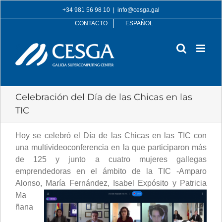
Skip
+34 981 56 98 10
|
info@cesga.gal
to
CONTACTO
ESPAÑOL
content
Celebración del Día de las Chicas en las
TIC
Hoy se celebró el Día de las Chicas en las TIC con
una multivideoconferencia en la que participaron más
de 125 y junto a cuatro mujeres gallegas
emprendedoras en el ámbito de la TIC -Amparo
Alonso, María Fernández, Isabel Expósito y Patricia
Ma
ñana