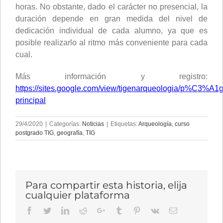
horas. No obstante, dado el carácter no presencial, la
duración depende en gran medida del nivel de
dedicación individual de cada alumno, ya que es
posible realizarlo al ritmo más conveniente para cada
cual.
Más información y registro:
https://sites.google.com/view/tigenarqueologia/p%C3%A1g
principal
29/4/2020
|
Categorías:
Noticias
|
Etiquetas:
Arqueología
,
curso
postgrado TIG
,
geografía
,
TIG
Para compartir esta historia, elija
cualquier plataforma
Facebook
Twitter
LinkedIn
Reddit
Google+
Tumblr
Pinterest
Vk
Email