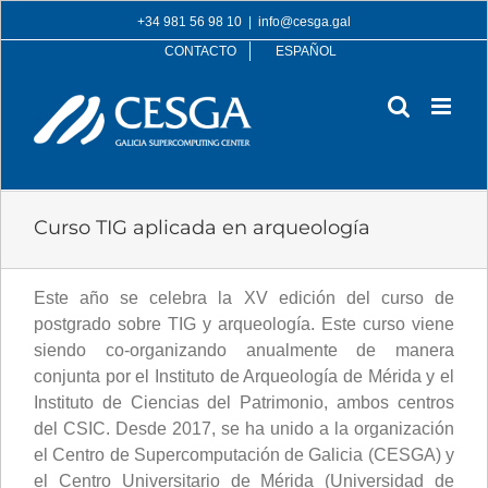
Skip
+34 981 56 98 10
|
info@cesga.gal
to
CONTACTO
ESPAÑOL
content
Curso TIG aplicada en arqueología
Este año se celebra la XV edición del curso de
postgrado sobre TIG y arqueología. Este curso viene
siendo co-organizando anualmente de manera
conjunta por el Instituto de Arqueología de Mérida y el
Instituto de Ciencias del Patrimonio, ambos centros
del CSIC. Desde 2017, se ha unido a la organización
el Centro de Supercomputación de Galicia (CESGA) y
el Centro Universitario de Mérida (Universidad de