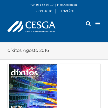
Skip
+34 981 56 98 10
|
info@cesga.gal
to
CONTACTO
ESPAÑOL
content
díxitos Agosto 2016