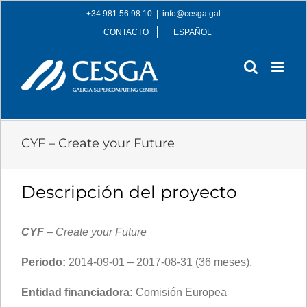
Skip
+34 981 56 98 10
|
info@cesga.gal
to
CONTACTO
ESPAÑOL
content
CYF – Create your Future
Descripción del proyecto
CYF
– Create your Future
Periodo:
2014-09-01 – 2017-08-31 (36 meses).
Entidad financiadora:
Comisión Europea