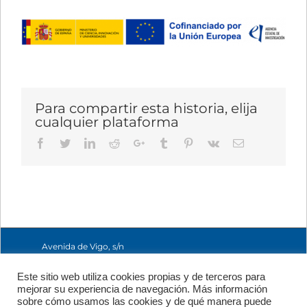
Para compartir esta historia, elija
cualquier plataforma
Facebook
Twitter
LinkedIn
Reddit
Google+
Tumblr
Pinterest
Vk
Email
Avenida de Vigo, s/n
15705 Santiago de
Compostela, A
Este sitio web utiliza cookies propias y de terceros para
Coruña, España
mejorar su experiencia de navegación. Más información
+34 981 56 98 10
sobre cómo usamos las cookies y de qué manera puede