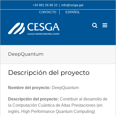
Skip
+34 981 56 98 10
|
info@cesga.gal
to
CONTACTO
ESPAÑOL
content
DeepQuantum
Descripción del proyecto
Nombre del proyecto:
DeepQuantum
Descripción del proyecto:
Contribuir al desarrollo de
la Computación Cuántica de Altas Prestaciones (en
inglés, High Performance Quantum Computing)