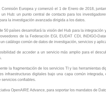
a Comisión Europea y comenzó el 1 de Enero de 2018, junta
de un Hub: un punto central de contacto para los investigador
para la investigación avanzada dirigida a los datos.
 50 países desarrollará la visión del Hub para la integración
oveedores de la Federación EGI, EUDAT CDI, INDIGO-DataClo
r un catálogo común de datos de investigación, servicios y aplic
posibilidad de acceder a un servicio más amplio para el descub
s.
nte la fragmentación de los servicios TI y las herramientas di
entes infraestructuras digitales bajo una capa común integra
 servicios confiables.
ciativa OpenAIRE Advance, para soportar los mandatos de Dato