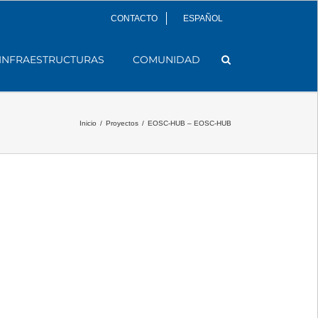
CONTACTO
ESPAÑOL
INFRAESTRUCTURAS
COMUNIDAD
Inicio
/
Proyectos
/
EOSC-HUB – EOSC-HUB