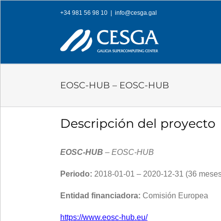
Skip
+34 981 56 98 10
|
info@cesga.gal
to
content
EOSC-HUB – EOSC-HUB
Descripción del proyecto
EOSC-HUB
– EOSC-HUB
Periodo:
2018-01-01 – 2020-12-31 (36 meses
Entidad financiadora:
Comisión Europea
https://www.eosc-hub.eu/