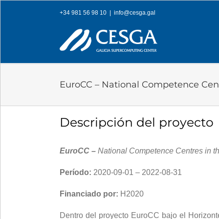
Skip
+34 981 56 98 10
|
info@cesga.gal
to
content
EuroCC – National Competence Cen
Descripción del proyecto
EuroCC –
National Competence Centres in 
Período:
2020-09-01 – 2022-08-31
Financiado por:
H2020
Dentro del proyecto EuroCC bajo el Horizonte