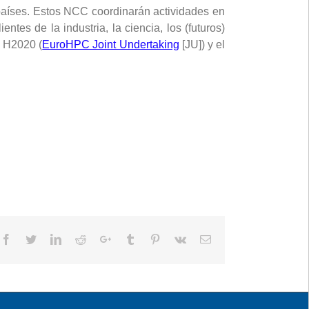
aíses. Estos NCC coordinarán actividades en
tes de la industria, la ciencia, los (futuros)
e H2020 (
EuroHPC Joint Undertaking
[JU]) y el
Facebook
Twitter
LinkedIn
Reddit
Google+
Tumblr
Pinterest
Vk
Email