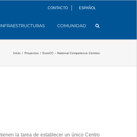
CONTACTO
ESPAÑOL
INFRAESTRUCTURAS
COMUNIDAD
Inicio
/
Proyectos
/
EuroCC – National Competence Centres
tienen la tarea de establecer un único Centro