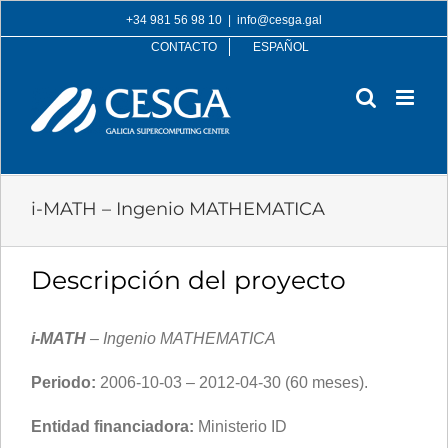
Skip
+34 981 56 98 10
|
info@cesga.gal
to
CONTACTO
ESPAÑOL
content
i-MATH – Ingenio MATHEMATICA
Descripción del proyecto
i-MATH
– Ingenio MATHEMATICA
Periodo:
2006-10-03 – 2012-04-30 (60 meses).
Entidad financiadora:
Ministerio ID