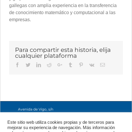
gallegas con amplia experiencia en la transferencia
de conocimiento matemático y computacional a las
empresas.
Para compartir esta historia, elija
cualquier plataforma
Facebook
Twitter
LinkedIn
Reddit
Google+
Tumblr
Pinterest
Vk
Email
Avenida de Vigo, s/n
15705 Santiago de
Compostela, A
Este sitio web utiliza cookies propias y de terceros para
Coruña, España
mejorar su experiencia de navegación. Más información
+34 981 56 98 10