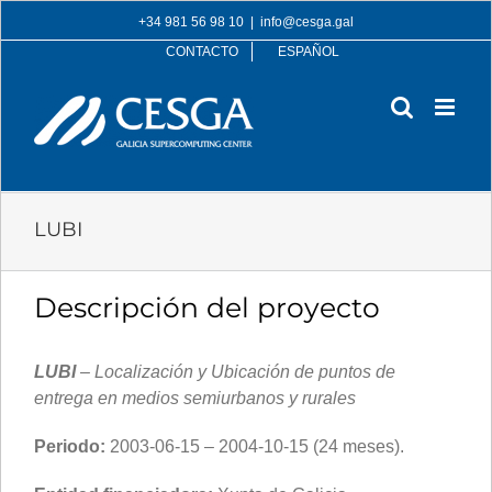
Skip
+34 981 56 98 10
|
info@cesga.gal
to
CONTACTO
ESPAÑOL
content
LUBI
Descripción del proyecto
LUBI
– Localización y Ubicación de puntos de
entrega en medios semiurbanos y rurales
Periodo:
2003-06-15 – 2004-10-15 (24 meses).