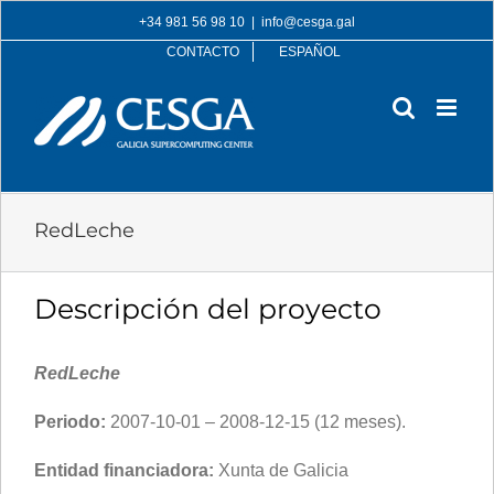
Skip
+34 981 56 98 10
|
info@cesga.gal
to
CONTACTO
ESPAÑOL
content
RedLeche
Descripción del proyecto
RedLeche
Periodo:
2007-10-01 – 2008-12-15 (12 meses).
Entidad financiadora:
Xunta de Galicia