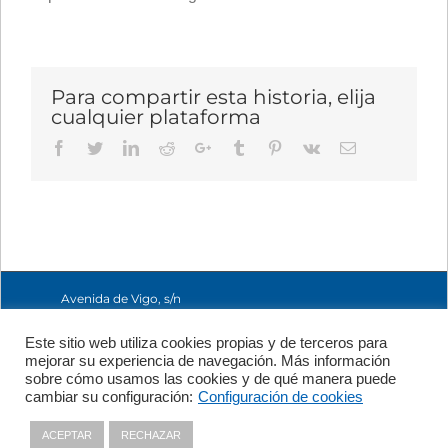
Para compartir esta historia, elija
cualquier plataforma
Facebook
Twitter
LinkedIn
Reddit
Google+
Tumblr
Pinterest
Vk
Email
Avenida de Vigo, s/n
15705 Santiago de
Compostela, A
Este sitio web utiliza cookies propias y de terceros para
Coruña, España
mejorar su experiencia de navegación. Más información
+34 981 56 98 10
sobre cómo usamos las cookies y de qué manera puede
cambiar su configuración:
Configuración de cookies
Política de Privacidad
|
Política
ACEPTAR
RECHAZAR
de Cookies
|
Contacto
|
Aviso