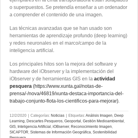
o superpuestos. Se pretendía enseñar a un ordenador
a comprender el contenido de una imagen.
Las técnicas avanzadas que se han usado son
herramientas de aprendizaje profundo (deep learning)
y redes neuronales en el marco/campo de la
inteligencia artificial.
Los principales hitos son la mejora del software y
hardware del iObserver y la implementación del
iObserver y de herramientas GIS en la
actividad
pesquera
(https://www.xunta.gal/notas-de-
prensa/-/nova/46819/xunta-destaca-importancia-del-
trabajo-conjunto-flota-los-cientificos-para-mejorar)
.
12/2/2020
|
Categorías:
Noticias
|
Etiquetas:
Análisis Imagen
,
Deep
Learning
,
Descartes Pesqueros
,
Geoportal
,
Gestión Medioambiental
,
GIS
,
Inteligencia Artificial
,
iOBserver
,
Reconocimiento Imagen
,
SICAPTOR
,
Sistemas de Información Geográfica
,
Sostenibilidad
Pesquera