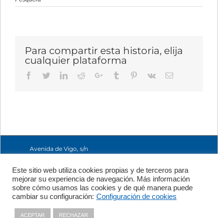
Para compartir esta historia, elija
cualquier plataforma
Facebook
Twitter
LinkedIn
Reddit
Google+
Tumblr
Pinterest
Vk
Email
Avenida de Vigo, s/n
15705 Santiago de
Compostela, A
Este sitio web utiliza cookies propias y de terceros para
Coruña, España
mejorar su experiencia de navegación. Más información
+34 981 56 98 10
sobre cómo usamos las cookies y de qué manera puede
cambiar su configuración:
Configuración de cookies
Política de Privacidad
|
Política
ACEPTAR
RECHAZAR
de Cookies
|
Contacto
|
Aviso