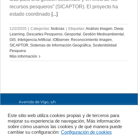
recursos pesqueros” (SICAPTOR). El proyecto ha
estado coordinado
[...]
12/2/2020
|
Categorías:
Noticias
|
Etiquetas:
Análisis Imagen
,
Deep
Learning
,
Descartes Pesqueros
,
Geoportal
,
Gestión Medioambiental
,
GIS
,
Inteligencia Artificial
,
iOBserver
,
Reconocimiento Imagen
,
SICAPTOR
,
Sistemas de Información Geográfica
,
Sostenibilidad
Pesquera
Más información
Avenida de Vigo, s/n
15705 Santiago de
Compostela, A
Este sitio web utiliza cookies propias y de terceros para
Coruña, España
mejorar su experiencia de navegación. Más información
+34 981 56 98 10
sobre cómo usamos las cookies y de qué manera puede
cambiar su configuración:
Configuración de cookies