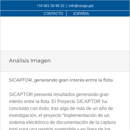
Skip
+34 981 56 98 10
|
info@cesga.gal
to
CONTACTO
ESPAÑOL
content
Análisis Imagen
SICAPTOR, generando gran interés entre la flota
SICAPTOR presenta resultados generando gran
interés entre la flota. El Proyecto SICAPTOR ha
concluido con éxito, tras algo de más de un año de
investigación, el proyecto “Implementación de un
sistema electrónico de documentación de la captura
total para una gestión sostenible y en línea de los