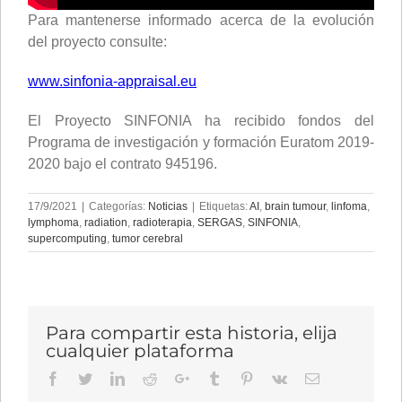
Para mantenerse informado acerca de la evolución
del proyecto consulte:
www.sinfonia-appraisal.eu
El Proyecto SINFONIA ha recibido fondos del
Programa de investigación y formación Euratom 2019-
2020 bajo el contrato 945196.
17/9/2021
|
Categorías:
Noticias
|
Etiquetas:
AI
,
brain tumour
,
linfoma
,
lymphoma
,
radiation
,
radioterapia
,
SERGAS
,
SINFONIA
,
supercomputing
,
tumor cerebral
Para compartir esta historia, elija
cualquier plataforma
Facebook
Twitter
LinkedIn
Reddit
Google+
Tumblr
Pinterest
Vk
Email