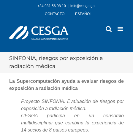
Skip
+34 981 56 98 10
|
info@cesga.gal
to
CONTACTO
ESPAÑOL
content
SINFONIA, riesgos por exposición a
radiación médica
La Supercomputación ayuda a evaluar riesgos de
exposición a radiación médica
Proyecto SINFONIA: Evaluación de riesgos por
exposición a radiación médica.
CESGA participa en un consorcio
multidisciplinar que combina la experiencia de
14 socios de 8 países europeos.