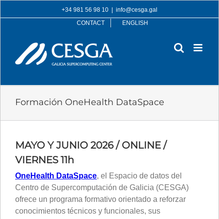
Skip
+34 981 56 98 10
|
info@cesga.gal
to
CONTACT
ENGLISH
content
Formación OneHealth DataSpace
MAYO Y JUNIO 2026 / ONLINE /
VIERNES 11h
OneHealth DataSpace
, el Espacio de datos del
Centro de Supercomputación de Galicia (CESGA)
ofrece un programa formativo orientado a reforzar
conocimientos técnicos y funcionales, sus