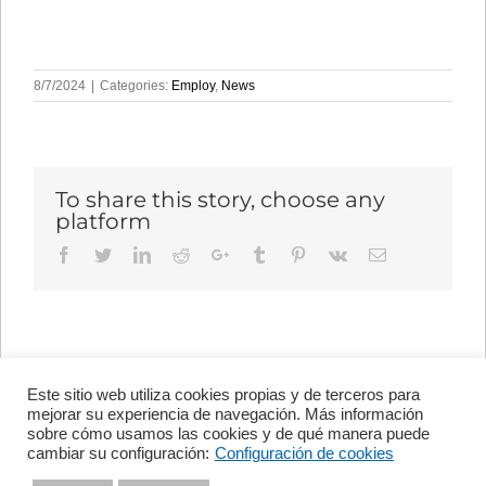
8/7/2024
|
Categories:
Employ
,
News
To share this story, choose any
platform
Facebook
Twitter
LinkedIn
Reddit
Google+
Tumblr
Pinterest
Vk
Email
Este sitio web utiliza cookies propias y de terceros para
Avenida de Vigo, s/n 15705
mejorar su experiencia de navegación. Más información
Santiago de Compostela, A
sobre cómo usamos las cookies y de qué manera puede
Coruña, España
cambiar su configuración:
Configuración de cookies
+34 981 56 98 10