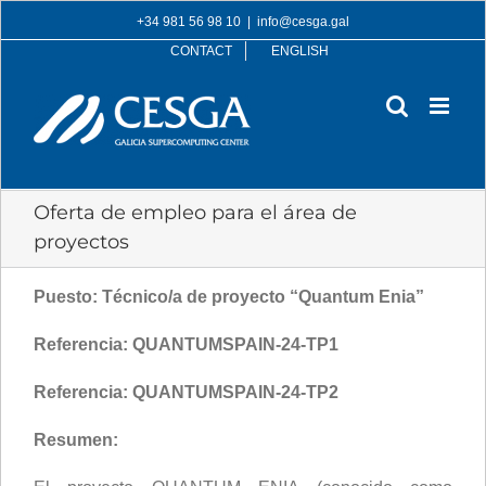
Skip
+34 981 56 98 10
|
info@cesga.gal
to
CONTACT
ENGLISH
content
Oferta de empleo para el área de
proyectos
Puesto: Técnico/a de proyecto “Quantum Enia”
Referencia: QUANTUMSPAIN-24-TP1
Referencia:
QUANTUMSPAIN-24-TP2
Resumen: