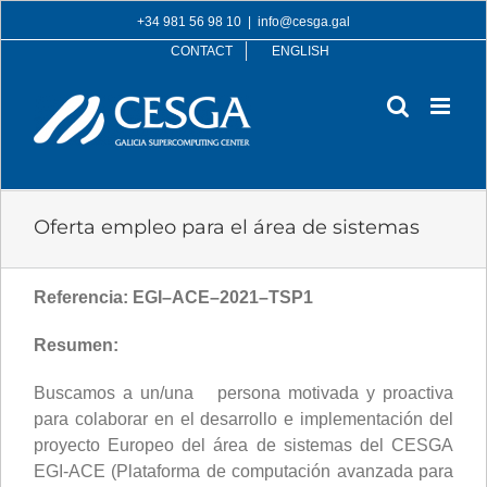
Skip
+34 981 56 98 10
|
info@cesga.gal
to
CONTACT
ENGLISH
content
Oferta empleo para el área de sistemas
Referencia:
EGI
–
ACE
–
2021
–
T
S
P1
Resumen:
Buscamos a un/una persona motivada y proactiva
para colaborar en el desarrollo e implementación del
proyecto Europeo del área de sistemas del CESGA
EGI-ACE (Plataforma de computación avanzada para