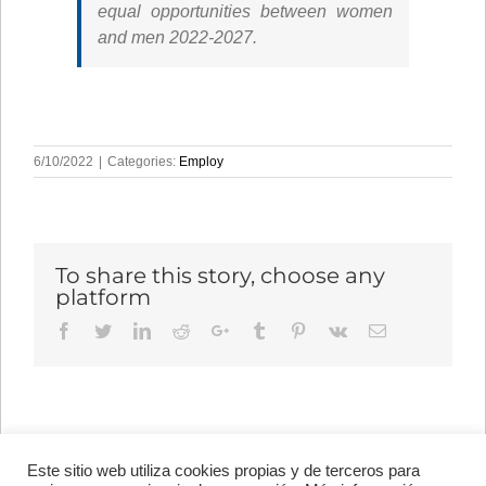
equal opportunities between women
and men 2022-2027.
6/10/2022
|
Categories:
Employ
To share this story, choose any
platform
Facebook
Twitter
LinkedIn
Reddit
Google+
Tumblr
Pinterest
Vk
Email
Este sitio web utiliza cookies propias y de terceros para
Avenida de Vigo, s/n 15705