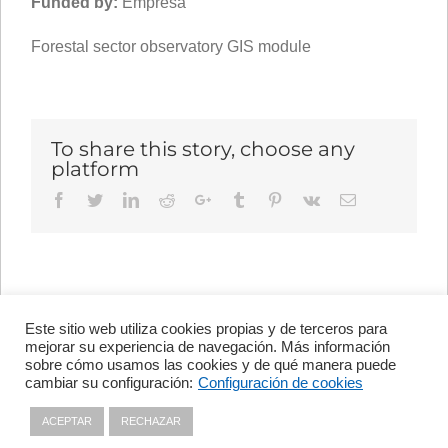
Funded by:
Empresa
Forestal sector observatory GIS module
To share this story, choose any
platform
Facebook
Twitter
LinkedIn
Reddit
Google+
Tumblr
Pinterest
Vk
Email
Este sitio web utiliza cookies propias y de terceros para
Avenida de Vigo, s/n 15705
mejorar su experiencia de navegación. Más información
Santiago de Compostela, A
sobre cómo usamos las cookies y de qué manera puede
Coruña, España
cambiar su configuración:
Configuración de cookies
+34 981 56 98 10
ACEPTAR
RECHAZAR
Privacy policy
|
Cookies policy
|
Contact
|
Disclaimer