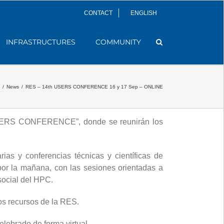
CONTACT
ENGLISH
INFRASTRUCTURES
COMMUNITY
/
News
/
RES – 14th USERS CONFERENCE 16 y 17 Sep – ONLINE
 USERS CONFERENCE”, donde se reunirán los
as y conferencias técnicas y científicas de
por la mañana, con las sesiones orientadas a
social del HPC.
los recursos de la RES.
lebrado de forma virtual.