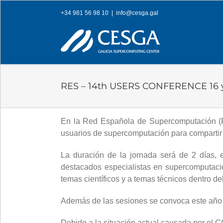
Skip
+34 981 56 98 10
|
info@cesga.gal
to
content
RES – 14th USERS CONFERENCE 16 y
En la Red Española de Supercomputación (
usuarios de supercomputación para compartir
La duración de la jornada será de 2 días, 
destacados especialistas en supercomputació
temas científicos y a temas técnicos dentro 
Además de las sesiones se convoca este año el
Debido a la situación actual causada por el 