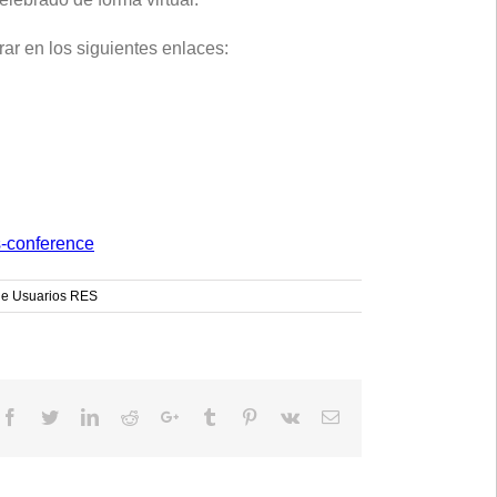
r en los siguientes enlaces:
s-conference
de Usuarios RES
Facebook
Twitter
LinkedIn
Reddit
Google+
Tumblr
Pinterest
Vk
Email