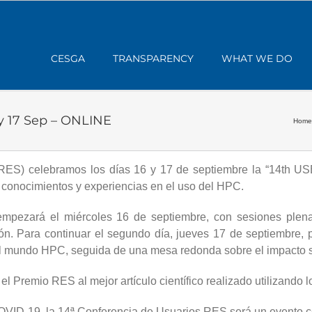
CESGA
TRANSPARENCY
WHAT WE DO
 17 Sep – ONLINE
Home
RES) celebramos los días 16 y 17 de septiembre la “14th
 conocimientos y experiencias en el uso del HPC.
empezará el miércoles 16 de septiembre, con sesiones plenari
n. Para continuar el segundo día, jueves 17 de septiembre, 
del mundo HPC, seguida de una mesa redonda sobre el impacto 
 Premio RES al mejor artículo científico realizado utilizando 
COVID-19, la 14ª Conferencia de Usuarios RES será un evento ce