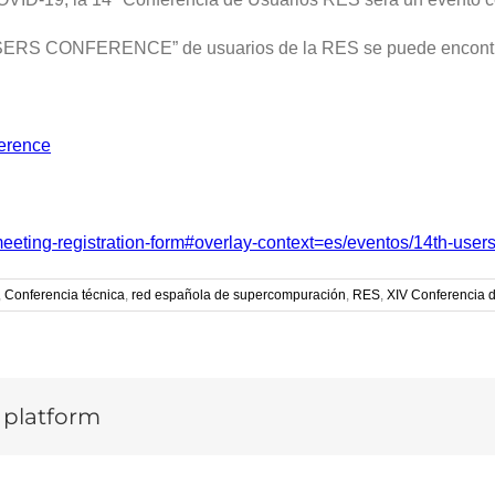
h USERS CONFERENCE” de usuarios de la RES se puede encontra
ference
meeting-registration-form#overlay-context=es/eventos/14th-user
,
Conferencia técnica
,
red española de supercompuración
,
RES
,
XIV Conferencia 
y platform