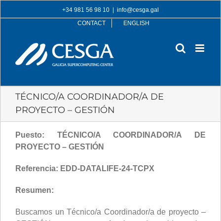
Skip
+34 981 56 98 10
|
info@cesga.gal
to
CONTACT
ENGLISH
content
TÉCNICO/A COORDINADOR/A DE
PROYECTO – GESTIÓN
Puesto: TÉCNICO/A COORDINADOR/A DE
PROYECTO – GESTIÓN
Referencia:
EDD-DATALIFE-24-TCPX
Resumen:
Buscamos un Técnico/a Coordinador/a de proyecto –