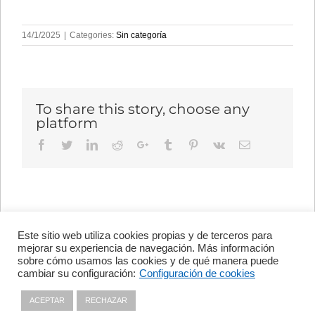
14/1/2025
|
Categories:
Sin categoría
To share this story, choose any
platform
Facebook
Twitter
LinkedIn
Reddit
Google+
Tumblr
Pinterest
Vk
Email
Este sitio web utiliza cookies propias y de terceros para
Avenida de Vigo, s/n 15705
mejorar su experiencia de navegación. Más información
Santiago de Compostela, A
sobre cómo usamos las cookies y de qué manera puede
Coruña, España
cambiar su configuración:
Configuración de cookies
+34 981 56 98 10
ACEPTAR
RECHAZAR
Privacy policy
|
Cookies policy